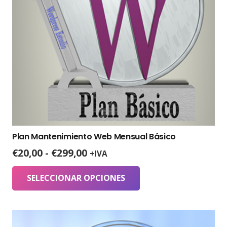
Plan Mantenimiento Web Mensual Básico
Rango
€
20,00
-
€
299,00
+IVA
de
Este
precios:
SELECCIONAR OPCIONES
producto
desde
tiene
€20,00
múltiples
hasta
variantes.