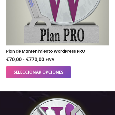
Plan de Mantenimiento WordPress PRO
Rango
€
70,00
-
€
770,00
+IVA
de
Este
precios:
SELECCIONAR OPCIONES
producto
desde
tiene
€70,00
múltiples
hasta
variantes.
€770,00
Las
opciones