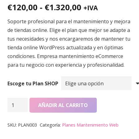
Valorado con
4.50
de 5 en base a
Rango
€
120,00
-
€
1.320,00
+IVA
2
valoraciones de clientes
de
Soporte profesional para el mantenimiento y mejora
precios:
de tiendas online. Elige el plan que mejor se adapte a
desde
tus necesidades y nos encargaremos de mantener tu
€120,00
tienda online WordPress actualizada y en óptimas
hasta
condiciones. Empresa mantenimiento eCommerce
€1.320,00
para tu negocio con experiencia y profesionalidad.
Escoge tu Plan SHOP
Mantenimiento
AÑADIR AL CARRITO
de
Tiendas
SKU:
PLAN003
Categoría:
Planes Mantenimiento Web
Online
-